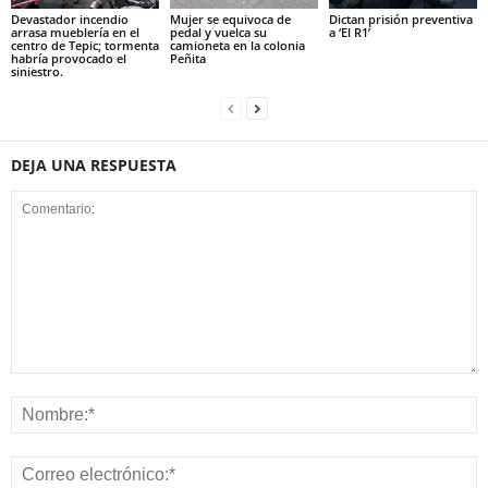
Devastador incendio
Mujer se equivoca de
Dictan prisión preventiva
arrasa mueblería en el
pedal y vuelca su
a ‘El R1’
centro de Tepic; tormenta
camioneta en la colonia
habría provocado el
Peñita
siniestro.
DEJA UNA RESPUESTA