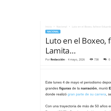
i
t
|
M
i
Inicio
Nacional
Luto en el Boxeo, fallece Eduar
g
NACIONAL
u
Luto en el Boxeo,
e
l
Lamita…
Á
n
Por
Redacción
-
4 mayo, 2026
738
0
g
e
l
L
Este lunes 4 de mayo el periodismo depor
u
grandes
figuras
de la
narración
, murió
E
n
a
donde realizó
gran parte de su carrera
, s
Con una trayectoria de más de 50 años en