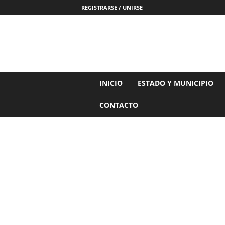
REGISTRARSE / UNIRSE
N
INICIO
ESTADO Y MUNICIPIO
o
t
CONTACTO
i
c
i
a
s
d
e
N
a
y
a
r