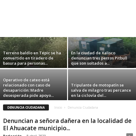
VIDEO: Encuentran gusanos en comida que
sirven en el nuevo hospital del ISSSTE
Redacción
-
14 marzo, 2025
Terreno baldío en Tepic se ha
En la ciudad de Xalisco
convertido en tiradero de
denuncian tres perros Pitbull
basura para personas...
que son soltados a...
Operativo de cateo está
relacionado con caso de
Tripulante de motopatín se
desaparición: Madre
salva de milagro tras percance
desesperada pide apoyo...
en la ciclovía del...
DENUNCIA CIUDADANA
Inicio
Denuncia Ciudadana
Denuncian a señora dañera en la localidad de
El Ahuacate municipio...
Redacción
-
8 abril, 2023