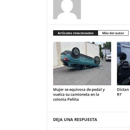
Artículos relacionados
Más del autor
Mujer se equivoca de pedal y
Dictan 
vuelca su camioneta en la
R1’
colonia Peñita
DEJA UNA RESPUESTA