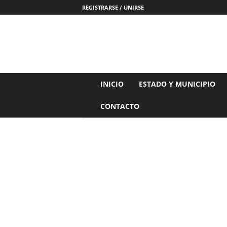
REGISTRARSE / UNIRSE
N
INICIO
ESTADO Y MUNICIPIO
o
t
CONTACTO
i
c
i
a
s
d
e
N
a
y
a
r