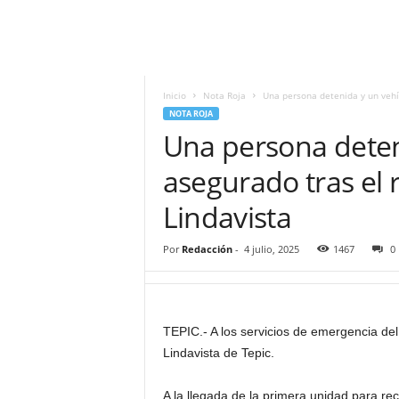
i
t
|
M
i
Inicio
Nota Roja
Una persona detenida y un vehíc
g
NOTA ROJA
u
Una persona deten
e
l
asegurado tras el r
Á
Lindavista
n
g
e
Por
Redacción
-
4 julio, 2025
1467
0
l
L
u
n
TEPIC.- A los servicios de emergencia del
a
Lindavista de Tepic.
A la llegada de la primera unidad para re