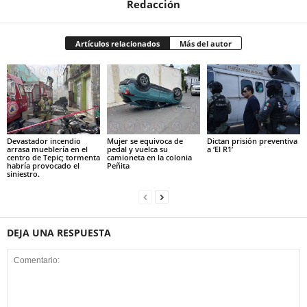
Redacción
Artículos relacionados
Más del autor
Devastador incendio
Mujer se equivoca de
Dictan prisión preventiva
arrasa mueblería en el
pedal y vuelca su
a ‘El R1’
centro de Tepic; tormenta
camioneta en la colonia
habría provocado el
Peñita
siniestro.
DEJA UNA RESPUESTA