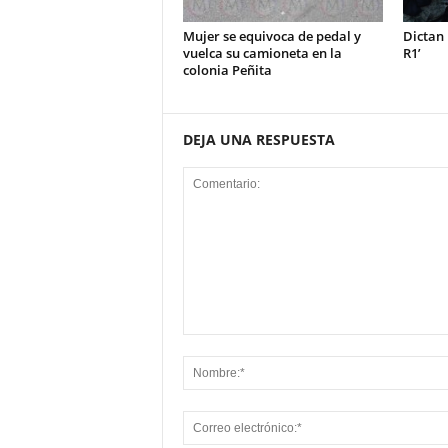
Mujer se equivoca de pedal y
Dictan 
vuelca su camioneta en la
R1’
colonia Peñita
DEJA UNA RESPUESTA