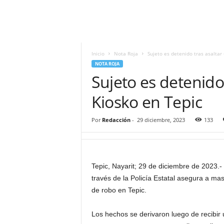
i
t
|
M
i
Inicio
Nota Roja
Sujeto es detenido tras asaltar
g
NOTA ROJA
u
Sujeto es detenido
e
l
Kiosko en Tepic
Á
n
Por
Redacción
-
29 diciembre, 2023
133
g
e
l
L
Tepic, Nayarit; 29 de diciembre de 2023.
u
través de la Policía Estatal asegura a mas
n
a
de robo en Tepic.
Los hechos se derivaron luego de recibir