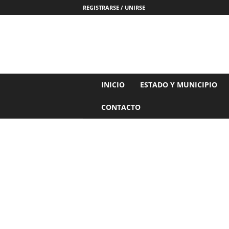
REGISTRARSE / UNIRSE
N
INICIO
ESTADO Y MUNICIPIO
o
t
CONTACTO
i
c
i
a
s
d
e
N
a
y
a
r