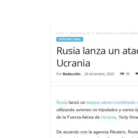
i
t
|
M
i
Inicio
Internacional
Rusia lanza un ataque aéreo
g
INTERNACIONAL
u
Rusia lanza un at
e
l
Ucrania
Á
n
Por
Redacción
-
29 diciembre, 2023
70
g
e
l
L
Rusia
lanzó un
ataque aéreo combinado c
u
utilizando aviones no tripulados y varios t
n
a
de la Fuerza Aérea de
Ucrania
, Yuriy Ihna
De acuerdo con la agencia Reuters, Rusia 