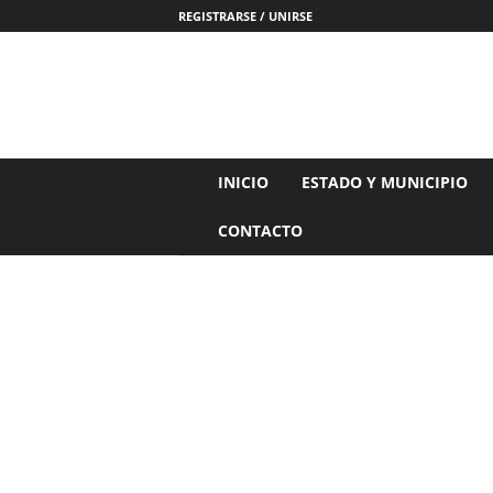
REGISTRARSE / UNIRSE
N
INICIO
ESTADO Y MUNICIPIO
o
t
CONTACTO
i
c
i
a
s
d
e
N
a
y
a
r