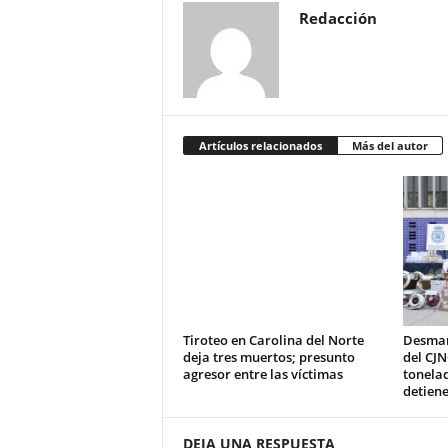
Redacción
Artículos relacionados
Más del autor
Tiroteo en Carolina del Norte
Desman
deja tres muertos; presunto
del CJN
agresor entre las víctimas
tonela
detiene
DEJA UNA RESPUESTA