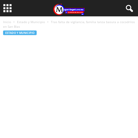
Inicio
Estado y Municipio
Tras falta de vigilancia, familia lanza basura a cocodrilos
en San Blas
ESTADO Y MUNICIPIO