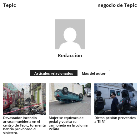
Tepic
negocio de Tepic
Redacción
Artículos relacionados
Más del autor
Devastador incendio
Mujer se equivoca de
Dictan prisión preventiva
arrasa mueblería en el
pedal y vuelca su
a ‘El R1’
centro de Tepic; tormenta
camioneta en la colonia
habría provocado el
Peñita
siniestro.