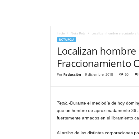
i
t
|
M
i
Inicio
Nota Roja
Localizan hombre ejecutado a la
g
NOTA ROJA
u
Localizan hombre e
e
l
Fraccionamiento Ca
Á
n
Por
Redacción
-
9 diciembre, 2018
60
g
e
l
L
Tepic.-
Durante el mediodía de hoy doming
u
que un hombre de aproximadamente 36 aň
n
a
fuertemente armados en el libramiento carr
Al arribo de las distintas corporaciones po