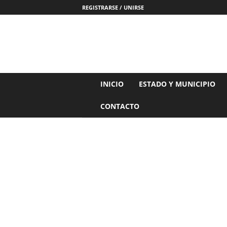
REGISTRARSE / UNIRSE
N
INICIO
ESTADO Y MUNICIPIO
o
t
CONTACTO
i
c
i
a
s
d
e
N
a
y
a
r