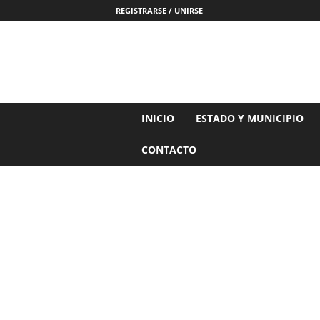
REGISTRARSE / UNIRSE
N
INICIO
ESTADO Y MUNICIPIO
o
t
CONTACTO
i
c
i
a
s
d
e
N
a
y
a
r