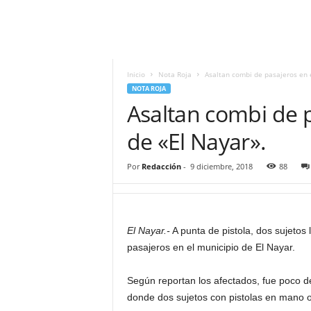
i
t
|
M
i
Inicio
Nota Roja
Asaltan combi de pasajeros en e
g
NOTA ROJA
u
Asaltan combi de p
e
l
de «El Nayar».
Á
n
Por
Redacción
-
9 diciembre, 2018
88
g
e
l
L
El Nayar.-
A punta de pistola, dos sujetos
u
pasajeros en el municipio de El Nayar.
n
a
Según reportan los afectados, fue poco 
donde dos sujetos con pistolas en mano o