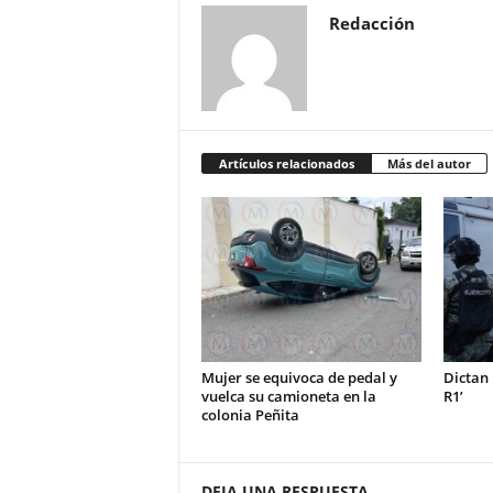
Redacción
Artículos relacionados
Más del autor
Mujer se equivoca de pedal y
Dictan 
vuelca su camioneta en la
R1’
colonia Peñita
DEJA UNA RESPUESTA