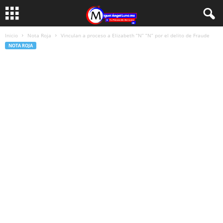
Inicio
Nota Roja
Vinculan a proceso a Elizabeth “N” “N” por el delito de Fraude
NOTA ROJA