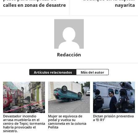
calles en zonas de desastre
nayarita
Redacción
Artículos relacionados
Más del autor
Devastador incendio
Mujer se equivoca de
Dictan prisión preventiva
arrasa mueblería en el
pedal y vuelca su
a ‘El R1’
centro de Tepic; tormenta
camioneta en la colonia
habría provocado el
Peñita
siniestro.