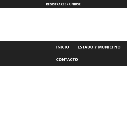
REGISTRARSE / UNIRSE
N
INICIO
ESTADO Y MUNICIPIO
o
t
CONTACTO
i
c
i
a
s
d
e
N
a
y
a
r