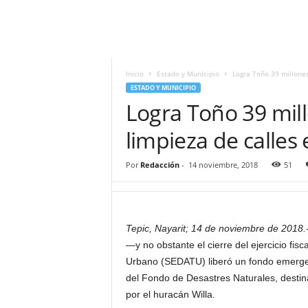
i
t
|
M
i
Inicio
Estado y Municipio
Logra Toño 39 millones
g
ESTADO Y MUNICIPIO
u
Logra Toño 39 mil
e
l
limpieza de calles
Á
n
Por
Redacción
-
14 noviembre, 2018
51
g
e
l
L
Tepic, Nayarit; 14 de noviembre de 2018.
u
—y no obstante el cierre del ejercicio fisc
n
a
Urbano (SEDATU) liberó un fondo emergen
del Fondo de Desastres Naturales, destina
por el huracán Willa.