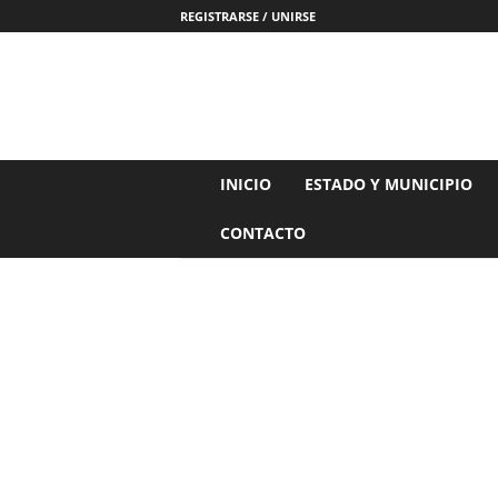
REGISTRARSE / UNIRSE
N
INICIO
ESTADO Y MUNICIPIO
o
t
CONTACTO
i
c
i
a
s
d
e
N
a
y
a
r