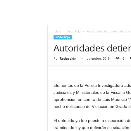
i
t
|
M
i
Inicio
Nota Roja
Autoridades detienen a deprav
g
NOTA ROJA
u
Autoridades detie
e
l
Por
Redacción
-
14 noviembre, 2018
46
Á
n
g
e
Elementos de la Policía Investigadora ad
l
L
Judiciales y Ministeriales de la Fiscalía
u
aprehensión en contra de Luis Mauricio “N
n
hecho delictuoso de Violación en Grado d
a
El detenido ya fue puesto a disposición d
trámites de ley que definirán su situación 