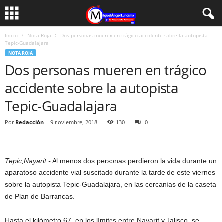
Inicio
Nota Roja
Dos personas mueren en trágico accidente sobre la autopista
Tepic-Guadalajara
NOTA ROJA
Dos personas mueren en trágico
accidente sobre la autopista
Tepic-Guadalajara
Por
Redacción
-
9 noviembre, 2018
130
0
Tepic,Nayarit.-
Al menos dos personas perdieron la vida durante un
aparatoso accidente vial suscitado durante la tarde de este viernes
sobre la autopista Tepic-Guadalajara, en las cercanías de la caseta
de Plan de Barrancas.
Hasta el kilómetro 67, en los límites entre Nayarit y Jalisco, se