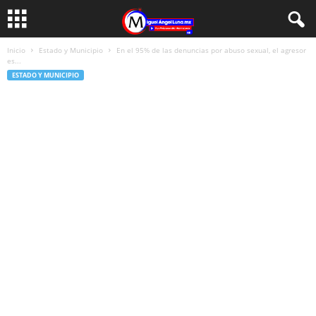
Inicio
Estado y Municipio
En el 95% de las denuncias por abuso sexual, el agresor
es...
ESTADO Y MUNICIPIO