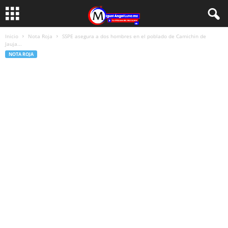
Inicio
Nota Roja
SSPE asegura a dos hombres en el poblado de Camichin de
Jauja...
NOTA ROJA