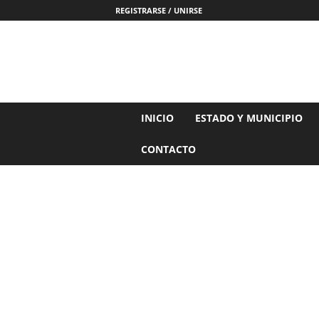
REGISTRARSE / UNIRSE
N
INICIO
ESTADO Y MUNICIPIO
o
t
CONTACTO
i
c
i
a
s
d
e
N
a
y
a
r