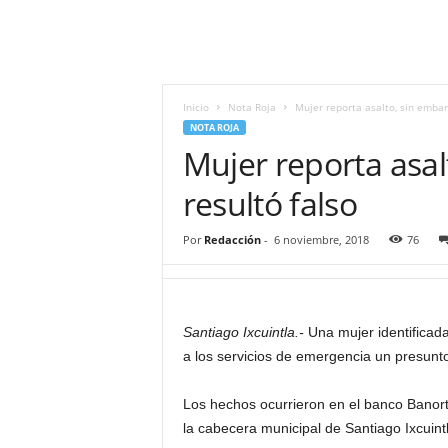
i
t
|
M
i
Inicio
Nota Roja
Mujer reporta asalto, sin embarg
g
NOTA ROJA
u
Mujer reporta asal
e
l
resultó falso
Á
n
Por
Redacción
-
6 noviembre, 2018
76
g
e
l
L
Santiago Ixcuintla.-
Una mujer identificada
u
a los servicios de emergencia un presunto 
n
a
Los hechos ocurrieron en el banco Banorte
la cabecera municipal de Santiago Ixcuintl