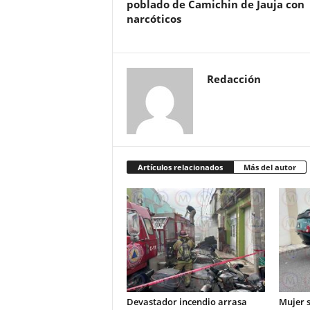
poblado de Camichin de Jauja con
narcóticos
Redacción
Artículos relacionados
Más del autor
Devastador incendio arrasa
Mujer s