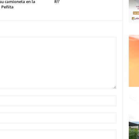
su camioneta en la
R1’
 Peñita