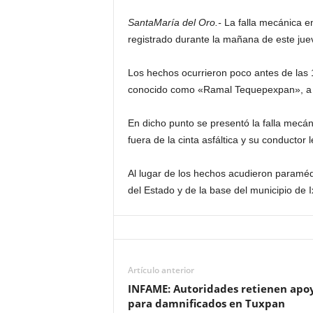
i
SantaMaría del Oro.-
La falla mecánica en
t
registrado durante la mañana de este juev
|
M
Los hechos ocurrieron poco antes de las 1
i
g
conocido como «Ramal Tequepexpan», a la 
u
e
En dicho punto se presentó la falla mecá
l
fuera de la cinta asfáltica y su conductor 
Á
n
Al lugar de los hechos acudieron paraméd
g
del Estado y de la base del municipio de I
e
l
L
u
n
a
Artículo anterior
INFAME: Autoridades retienen apo
para damnificados en Tuxpan