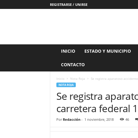
REGISTRARSE / UNIRSE
N
INICIO
ESTADO Y MUNICIPIO
o
t
CONTACTO
i
c
Inicio
Nota Roja
Se registra aparatoso accidente
i
NOTA ROJA
a
Se registra aparat
s
d
carretera federal 
e
N
a
Por
Redacción
-
1 noviembre, 2018
46
y
a
r