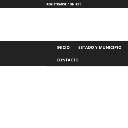
REGISTRARSE / UNIRSE
N
INICIO
ESTADO Y MUNICIPIO
o
t
CONTACTO
i
c
i
a
s
d
e
N
a
y
a
r