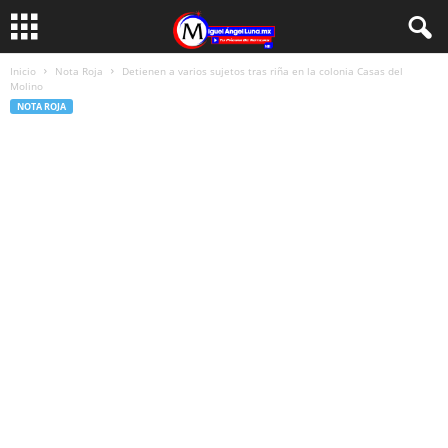
Inicio
Nota Roja
Detienen a varios sujetos tras riña en la colonia Casas del
Molino
NOTA ROJA