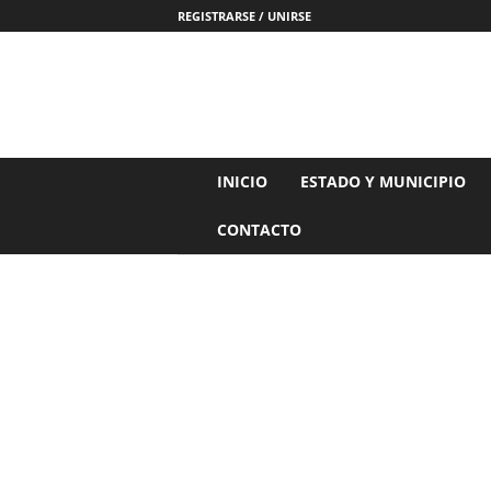
REGISTRARSE / UNIRSE
N
INICIO
ESTADO Y MUNICIPIO
o
t
CONTACTO
i
c
i
a
s
d
e
N
a
y
a
r