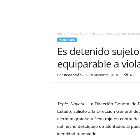
i
t
|
M
i
Inicio
Nota Roja
Es detenido sujeto por atentado
g
NOTA ROJA
u
Es detenido sujeto
e
l
equiparable a viol
Á
n
Por
Redacción
-
18 septiembre, 2018
48
g
e
l
L
Tepic, Nayarit.-
La Dirección General de Pr
u
Estado, solicitó a la Dirección General de 
n
a
alerta migratoria y ficha roja en contra d
del hecho delictuoso de atentados al pudo
identidad reservada.