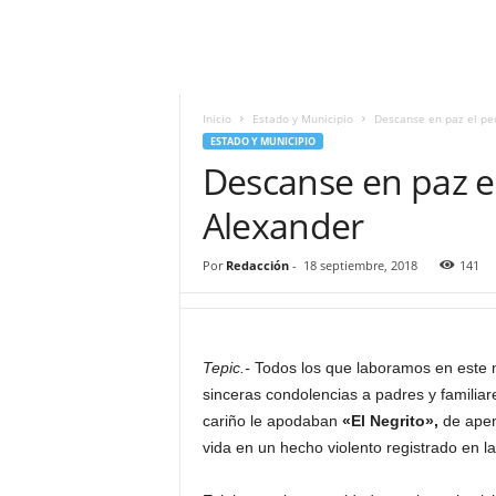
i
t
|
M
i
Inicio
Estado y Municipio
Descanse en paz el p
g
ESTADO Y MUNICIPIO
u
Descanse en paz 
e
l
Alexander
Á
n
Por
Redacción
-
18 septiembre, 2018
141
g
e
l
L
Tepic.-
Todos los que laboramos en este
u
sinceras condolencias a padres y familiar
n
a
cariño le apodaban
«El Negrito»,
de apen
vida en un hecho violento registrado en 