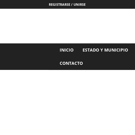
REGISTRARSE / UNIRSE
N
INICIO
ESTADO Y MUNICIPIO
o
t
CONTACTO
i
c
i
a
s
d
e
N
a
y
a
r