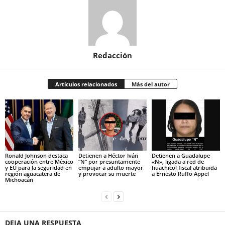
Redacción
Artículos relacionados
Más del autor
Ronald Johnson destaca
Detienen a Héctor Iván
Detienen a Guadalupe
cooperación entre México
“N” por presuntamente
«N», ligada a red de
y EU para la seguridad en
empujar a adulto mayor
huachicol fiscal atribuida
región aguacatera de
y provocar su muerte
a Ernesto Ruffo Appel
Michoacán
DEJA UNA RESPUESTA