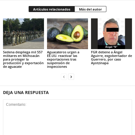
Artículos relacionados
Más del autor
Sedena despliega mil 557
Aguacateros urgen a
FGR detiene a Ángel
militares en Michoacán
EE.UU. reactivar las
Aguirre, exgobernador de
para proteger la
exportaciones tras
Guerrero, por caso
producción y exportación
suspensión de
Ayotzinapa
de aguacate
inspecciones
DEJA UNA RESPUESTA