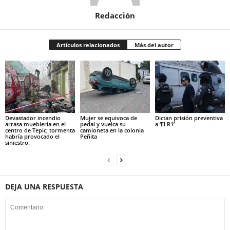
Redacción
Artículos relacionados
Más del autor
Devastador incendio
Mujer se equivoca de
Dictan prisión preventiva
arrasa mueblería en el
pedal y vuelca su
a ‘El R1’
centro de Tepic; tormenta
camioneta en la colonia
habría provocado el
Peñita
siniestro.
DEJA UNA RESPUESTA