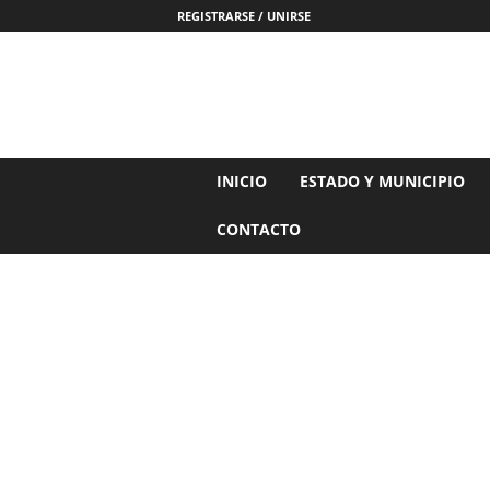
REGISTRARSE / UNIRSE
N
INICIO
ESTADO Y MUNICIPIO
o
t
CONTACTO
i
c
i
a
s
d
e
N
a
y
a
r