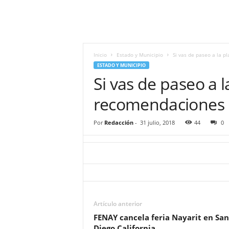
i
t
|
M
i
Inicio
Estado y Municipio
Si vas de paseo a la 
g
ESTADO Y MUNICIPIO
u
Si vas de paseo a 
e
l
recomendaciones
Á
n
Por
Redacción
-
31 julio, 2018
44
0
g
e
l
L
u
n
a
Artículo anterior
FENAY cancela feria Nayarit en San
Diego California