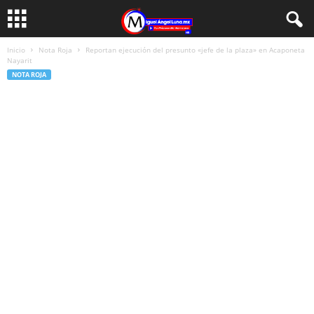
Inicio
Nota Roja
Reportan ejecución del presunto «jefe de la plaza» en Acaponeta
Nayarit
NOTA ROJA