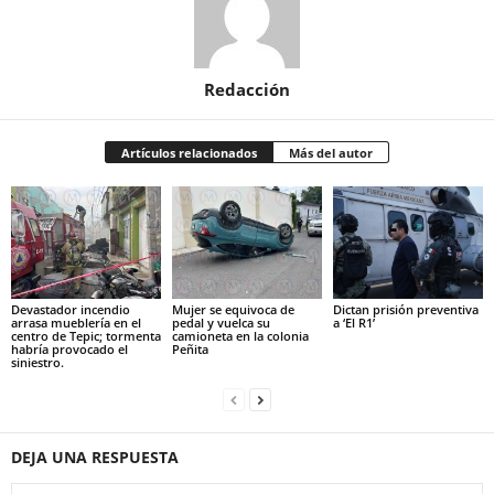
Redacción
Artículos relacionados
Más del autor
Devastador incendio
Mujer se equivoca de
Dictan prisión preventiva
arrasa mueblería en el
pedal y vuelca su
a ‘El R1’
centro de Tepic; tormenta
camioneta en la colonia
habría provocado el
Peñita
siniestro.
DEJA UNA RESPUESTA