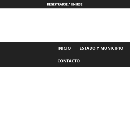
REGISTRARSE / UNIRSE
N
INICIO
ESTADO Y MUNICIPIO
o
t
CONTACTO
i
c
i
a
s
d
e
N
a
y
a
r