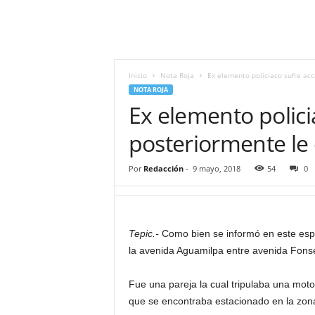
i
t
|
M
i
Inicio
Nota Roja
Ex elemento policiaco sufre ac
g
NOTA ROJA
u
Ex elemento polici
e
l
posteriormente le
Á
n
Por
Redacción
-
9 mayo, 2018
54
0
g
e
l
L
Tepic.-
Como bien se informó en este espac
u
la avenida Aguamilpa entre avenida Fonse
n
a
Fue una pareja la cual tripulaba una mot
que se encontraba estacionado en la zon