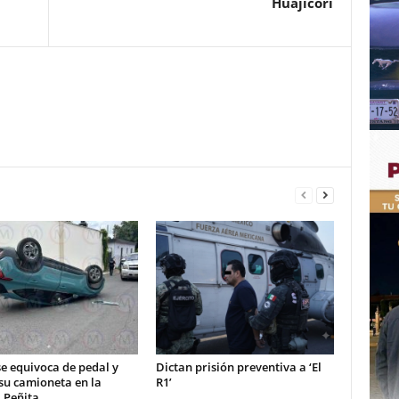
Huajicori
e equivoca de pedal y
Dictan prisión preventiva a ‘El
su camioneta en la
R1’
 Peñita