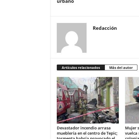
urbano
Redacción
Artículos relacionados
Más del autor
Devastador incendio arrasa
Mujer s
mueblería en el centro de Tepic;
vuelca 
tormenta habría provocado el
colonia