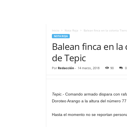
i
t
|
M
i
Inicio
Nota Roja
Balean finca en la colonia Tierr
g
NOTA ROJA
u
Balean finca en la 
e
l
de Tepic
Á
n
Por
Redacción
-
14 marzo, 2018
90
0
g
e
l
L
Tepic.-
Comando armado dispara con rafaga
u
Doroteo Arango a la altura del número 77 
n
a
Hasta el momento no se reportan personas