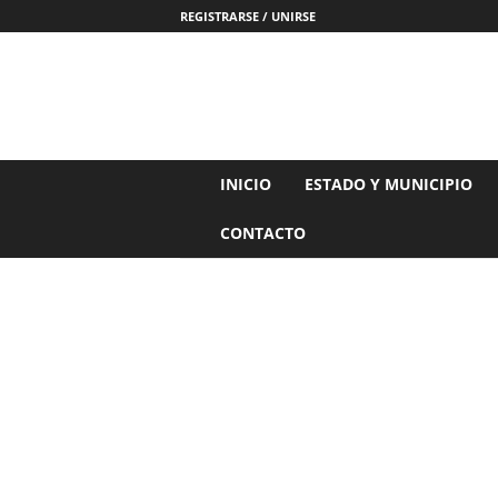
REGISTRARSE / UNIRSE
N
INICIO
ESTADO Y MUNICIPIO
o
t
CONTACTO
i
c
i
a
s
d
e
N
a
y
a
r