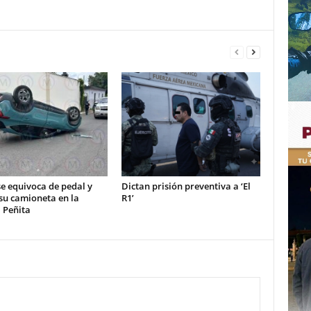
e equivoca de pedal y
Dictan prisión preventiva a ‘El
su camioneta en la
R1’
 Peñita