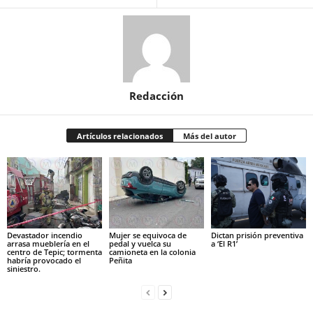
Redacción
Artículos relacionados
Más del autor
Devastador incendio
Mujer se equivoca de
Dictan prisión preventiva
arrasa mueblería en el
pedal y vuelca su
a ‘El R1’
centro de Tepic; tormenta
camioneta en la colonia
habría provocado el
Peñita
siniestro.