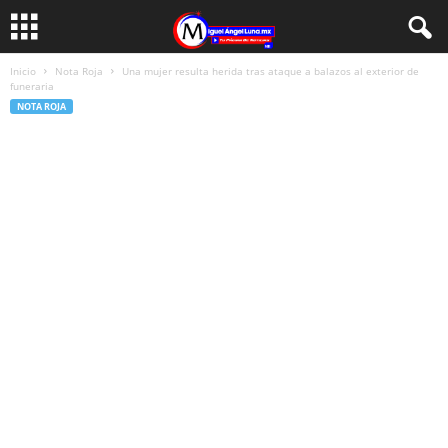
Inicio
Nota Roja
Una mujer resulta herida tras ataque a balazos al exterior de
funeraria
NOTA ROJA