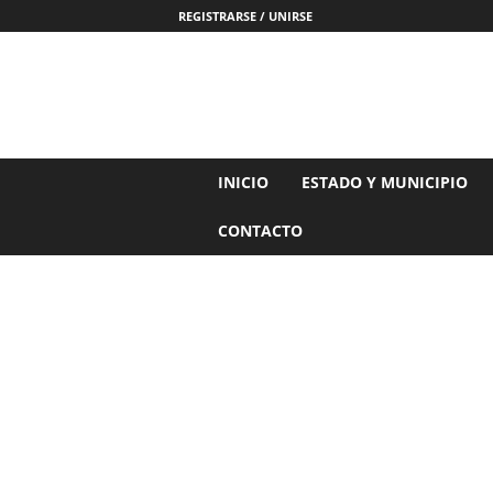
REGISTRARSE / UNIRSE
N
INICIO
ESTADO Y MUNICIPIO
o
t
CONTACTO
i
c
i
a
s
d
e
N
a
y
a
r