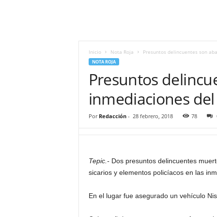
i
t
|
M
i
Inicio
Nota Roja
Presuntos delincuentes son aba
g
NOTA ROJA
u
Presuntos delincue
e
l
inmediaciones del
Á
n
Por
Redacción
-
28 febrero, 2018
78
g
e
l
L
Tepic.-
Dos presuntos delincuentes muerto
u
sicarios y elementos policíacos en las in
n
a
En el lugar fue asegurado un vehículo Nis