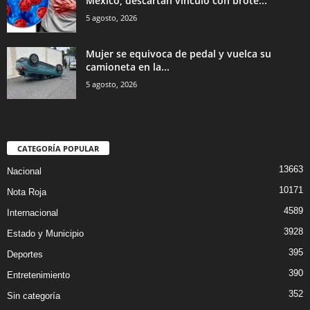
México; descartan vínculo con brote...
5 agosto, 2026
Mujer se equivoca de pedal y vuelca su
camioneta en la...
5 agosto, 2026
CATEGORÍA POPULAR
13663
Nacional
10171
Nota Roja
4589
Internacional
3928
Estado y Municipio
395
Deportes
390
Entretenimiento
352
Sin categoría