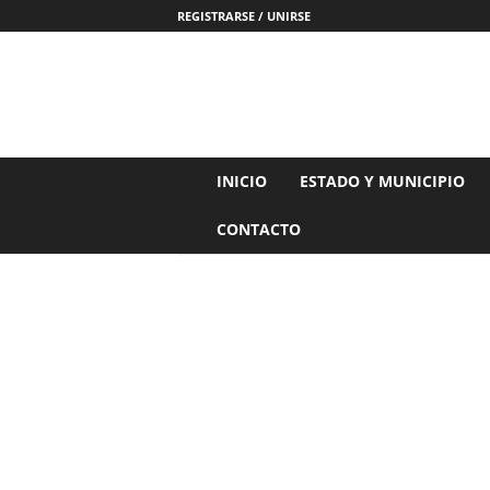
REGISTRARSE / UNIRSE
N
INICIO
ESTADO Y MUNICIPIO
o
t
CONTACTO
i
c
i
a
s
d
e
N
a
y
a
r