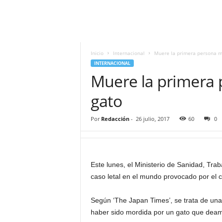
i
t
|
M
i
Inicio
Internacional
Muere la primera persona m
g
INTERNACIONAL
u
Muere la primera
e
l
gato
Á
n
Por
Redacción
-
26 julio, 2017
60
0
g
e
l
L
Este lunes, el Ministerio de Sanidad, Tra
u
caso letal en el mundo provocado por el 
n
a
Según ‘The Japan Times’, se trata de un
haber sido mordida por un gato que deamb