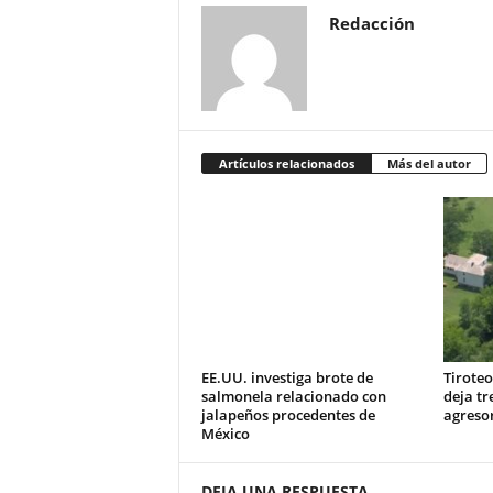
Redacción
Artículos relacionados
Más del autor
EE.UU. investiga brote de
Tiroteo
salmonela relacionado con
deja tr
jalapeños procedentes de
agresor
México
DEJA UNA RESPUESTA