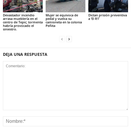
Devastador incendio
Mujer se equivoca de
Dictan prisión preventiva
arrasa mueblería en el
pedal y vuelca su
a ‘El R1’
centro de Tepic; tormenta
camioneta en la colonia
habría provocado el
Peñita
siniestro.
DEJA UNA RESPUESTA