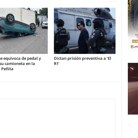
e equivoca de pedal y
Dictan prisión preventiva a ‘El
su camioneta en la
R1’
 Peñita