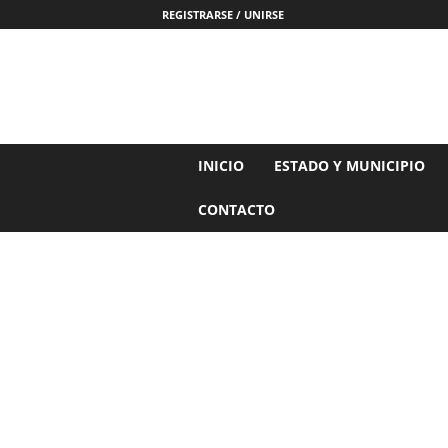
REGISTRARSE / UNIRSE
N
INICIO
ESTADO Y MUNICIPIO
o
t
CONTACTO
i
c
i
a
s
d
e
N
a
y
a
r