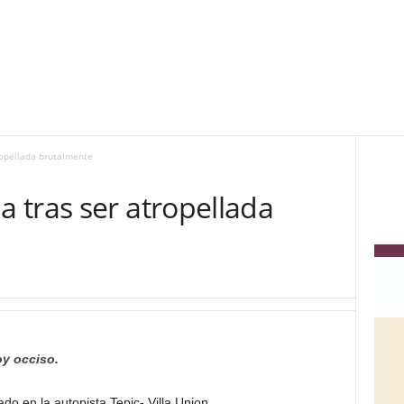
ropellada brutalmente
 tras ser atropellada
oy occiso.
do en la autopista Tepic- Villa Union.