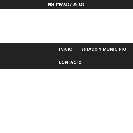
REGISTRARSE / UNIRSE
N
INICIO
ESTADO Y MUNICIPIO
o
t
CONTACTO
i
c
i
a
s
d
e
N
a
y
a
r