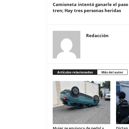
Camioneta intentó ganarle el paso 
tren; Hay tres personas heridas
Redacción
Artículos relacionados
Más del autor
Mujer se equivoca de pedal y
Dictan 