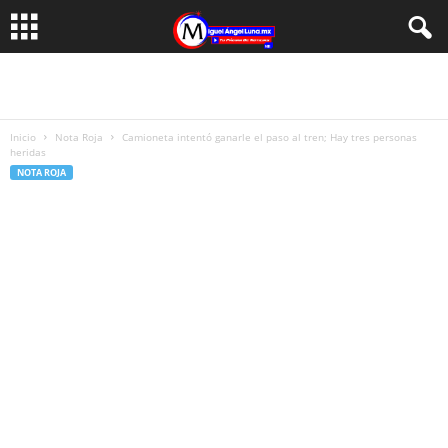
Inicio
Nota Roja
Camioneta intentó ganarle el paso al tren; Hay tres personas
heridas
NOTA ROJA