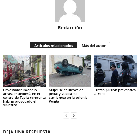
Redacción
Artículos relacionados
Más del autor
Devastador incendio
Mujer se equivoca de
Dictan prisión preventiva
arrasa mueblería en el
pedal y vuelca su
a ‘El R1’
centro de Tepic; tormenta
camioneta en la colonia
habría provocado el
Peñita
siniestro.
DEJA UNA RESPUESTA