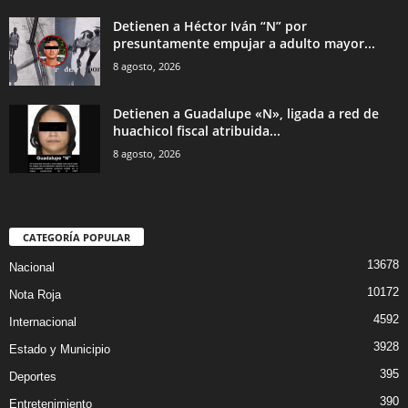
Detienen a Héctor Iván “N” por
presuntamente empujar a adulto mayor...
8 agosto, 2026
Detienen a Guadalupe «N», ligada a red de
huachicol fiscal atribuida...
8 agosto, 2026
CATEGORÍA POPULAR
13678
Nacional
10172
Nota Roja
4592
Internacional
3928
Estado y Municipio
395
Deportes
390
Entretenimiento