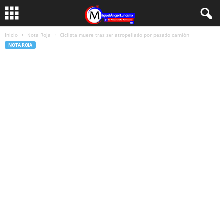
Inicio
Nota Roja
Ciclista muere tras ser atropellado por pesado camión
NOTA ROJA