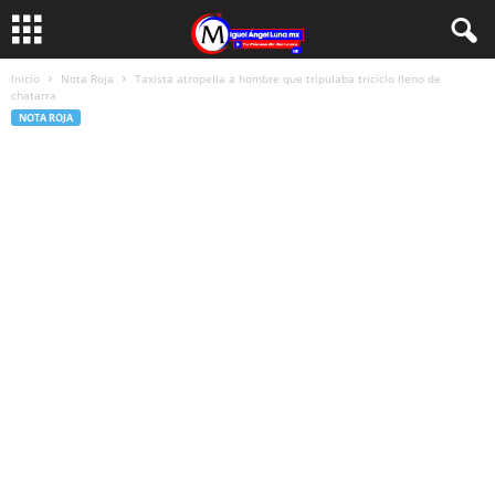
Inicio
Nota Roja
Taxista atropella a hombre que tripulaba triciclo lleno de
chatarra
NOTA ROJA