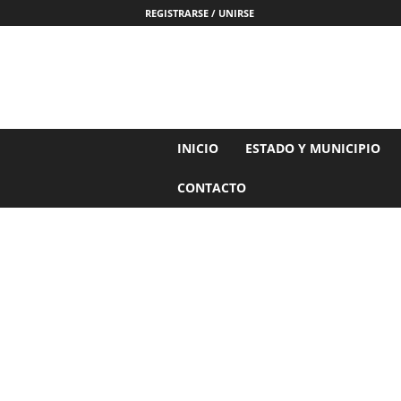
REGISTRARSE / UNIRSE
N
INICIO
ESTADO Y MUNICIPIO
o
t
CONTACTO
i
c
i
a
s
d
e
N
a
y
a
r