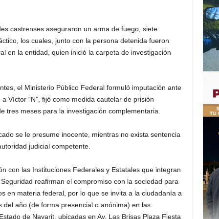
des castrenses aseguraron un arma de fuego, siete
ctico, los cuales, junto con la persona detenida fueron
l en la entidad, quien inició la carpeta de investigación
tes, el Ministerio Público Federal formuló imputación ante
 a Víctor “N”, fijó como medida cautelar de prisión
 de tres meses para la investigación complementaria.
ado se le presume inocente, mientras no exista sentencia
autoridad judicial competente.
n con las Instituciones Federales y Estatales que integran
 Seguridad reafirman el compromiso con la sociedad para
os en materia federal, por lo que se invita a la ciudadanía a
s del año (de forma presencial o anónima) en las
 Estado de Nayarit, ubicadas en Av. Las Brisas Plaza Fiesta