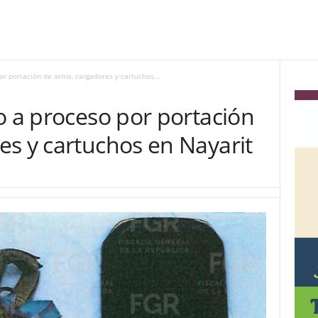
or portación de arma, cargadores y cartuchos...
o a proceso por portación
es y cartuchos en Nayarit