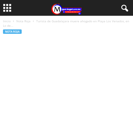
Inicio
Nota Roja
Turista de Guadalajara muere ahogado en Playa Los Venados, en
Lo de...
NOTA ROJA