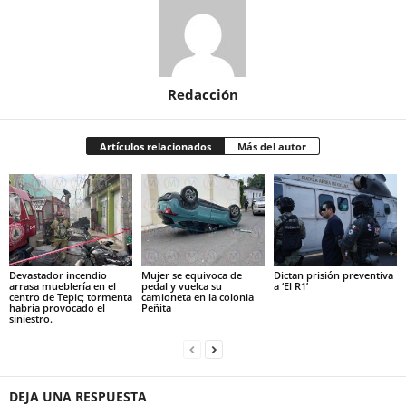
Redacción
Artículos relacionados
Más del autor
Devastador incendio
Mujer se equivoca de
Dictan prisión preventiva
arrasa mueblería en el
pedal y vuelca su
a ‘El R1’
centro de Tepic; tormenta
camioneta en la colonia
habría provocado el
Peñita
siniestro.
DEJA UNA RESPUESTA