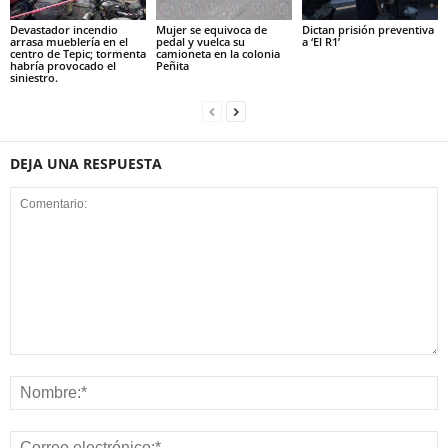
Devastador incendio
Mujer se equivoca de
Dictan prisión preventiva
arrasa mueblería en el
pedal y vuelca su
a ‘El R1’
centro de Tepic; tormenta
camioneta en la colonia
habría provocado el
Peñita
siniestro.
DEJA UNA RESPUESTA