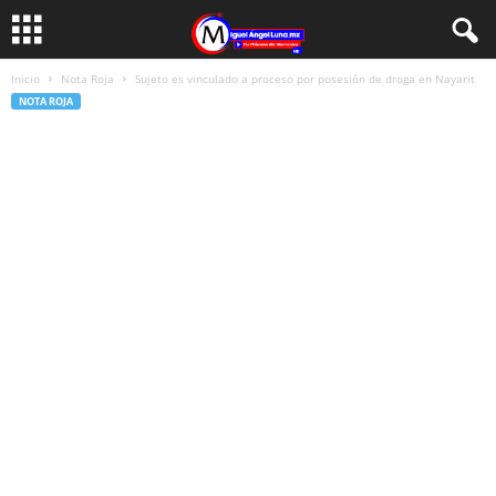
Inicio
Nota Roja
Sujeto es vinculado a proceso por posesión de droga en Nayarit
NOTA ROJA