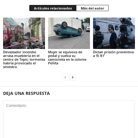
Artículos relacionados
Más del autor
Devastador incendio
Mujer se equivoca de
Dictan prisión preventiva
arrasa mueblería en el
pedal y vuelca su
a ‘El R1’
centro de Tepic; tormenta
camioneta en la colonia
habría provocado el
Peñita
siniestro.
DEJA UNA RESPUESTA