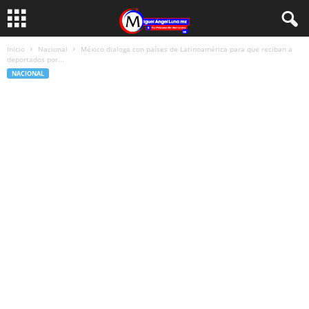
Inicio
Nacional
México dialoga con países de Latinoamérica para que reciban a
deportados por...
NACIONAL