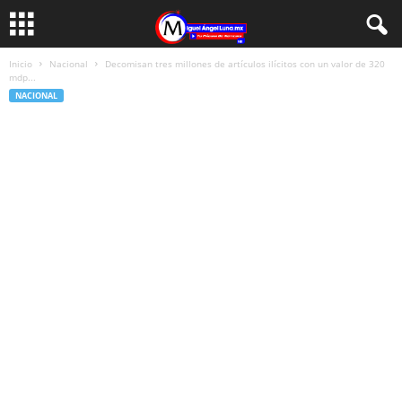
Inicio
Nacional
Decomisan tres millones de artículos ilícitos con un valor de 320
mdp...
NACIONAL