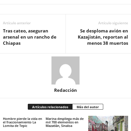
Artículo anterior
Artículo siguiente
Tras cateo, aseguran
Se desploma avión en
arsenal en un rancho de
Kazajistán, reportan al
Chiapas
menos 38 muertos
Redacción
Artículos relacionados
Más del autor
Hombre pierde la vida en
Marina despliega más de
el fraccionamiento La
mil 700 elementos en
Lomita de Tepic
Mazatlán, Sinaloa