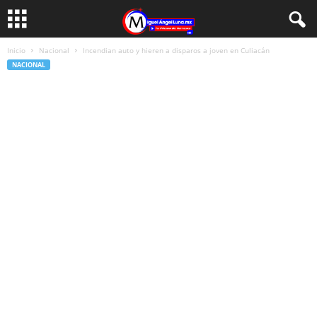
Inicio
Nacional
Incendian auto y hieren a disparos a joven en Culiacán
NACIONAL