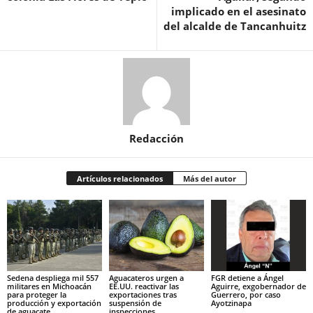
implicado en el asesinato
del alcalde de Tancanhuitz
Redacción
Artículos relacionados
Más del autor
Sedena despliega mil 557
Aguacateros urgen a
FGR detiene a Ángel
militares en Michoacán
EE.UU. reactivar las
Aguirre, exgobernador de
para proteger la
exportaciones tras
Guerrero, por caso
producción y exportación
suspensión de
Ayotzinapa
de aguacate
inspecciones