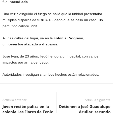
fue
incendiada
.
Una vez extinguido el fuego se halló que la unidad presentaba
múltiples disparos de fusil R-15, dado que se halló un casquillo
percutido calibre .223
A unas calles del lugar, ya en la
colonia Progreso
,
un
joven
fue
atacado
a
disparos
.
José Iván, de 23 años, llegó herido a un hospital, con varios
impactos por arma de fuego.
Autoridades investigan si ambos hechos están relacionados.
Artículo anterior
Artículo siguiente
Joven recibe paliza en la
Detienen a José Guadalupe
colonia Las Flores de Tepic
Aguilar, segundo